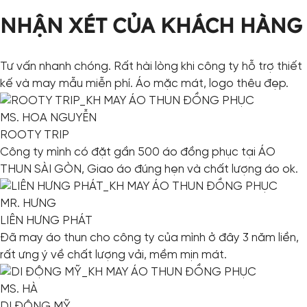
NHẬN XÉT CỦA KHÁCH HÀNG
Tư vấn nhanh chóng. Rất hài lòng khi công ty hỗ trợ thiết
kế và may mẫu miễn phí. Áo mặc mát, logo thêu đẹp.
MS. HOA NGUYỄN
ROOTY TRIP
Công ty mình có đặt gần 500 áo đồng phục tại ÁO
THUN SÀI GÒN, Giao áo đúng hẹn và chất lượng áo ok.
MR. HƯNG
LIÊN HƯNG PHÁT
Đã may áo thun cho công ty của mình ở đây 3 năm liền,
rất ưng ý về chất lượng vải, mềm mịn mát.
MS. HÀ
DI ĐỘNG MỸ