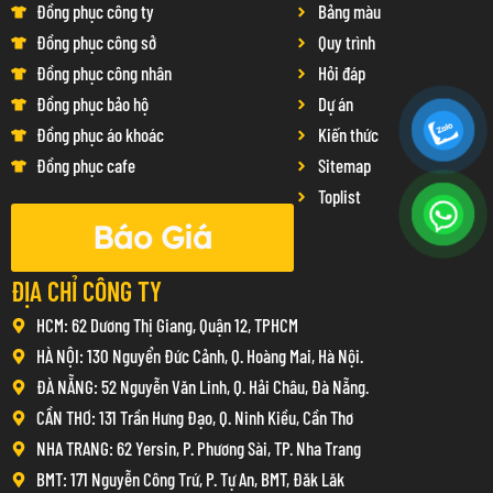
Đồng phục công ty
Bảng màu
Đồng phục công sở
Quy trình
Đồng phục công nhân
Hỏi đáp
Đồng phục bảo hộ
Dự án
Đồng phục áo khoác
Kiến thức
Đồng phục cafe
Sitemap
Toplist
Báo Giá
ĐỊA CHỈ CÔNG TY
HCM: 62 Dương Thị Giang, Quận 12, TPHCM
HÀ NỘI: 130 Nguyển Đức Cảnh, Q. Hoàng Mai, Hà Nội.
ĐÀ NẴNG: 52 Nguyễn Văn Linh, Q. Hải Châu, Đà Nẵng.
CẦN THƠ: 131 Trần Hưng Đạo, Q. Ninh Kiều, Cần Thơ
NHA TRANG: 62 Yersin, P. Phương Sài, TP. Nha Trang
BMT: 171 Nguyễn Công Trứ, P. Tự An, BMT, Đăk Lăk