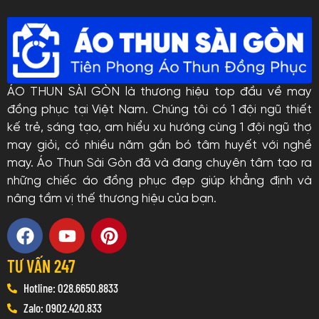
ÁO THUN SÀI GÒN là thương hiệu top đầu về may
đồng phục tại Việt Nam. Chúng tôi có 1 đội ngũ thiết
kế trẻ, sáng tạo, am hiểu xu hướng cùng 1 đội ngũ thợ
may giỏi, có nhiều năm gắn bó tâm huyết với nghề
may. Áo Thun Sài Gòn đã và đang chuyên tâm tạo ra
những chiếc áo đồng phục đẹp giúp khẳng định và
nâng tầm vị thế thương hiệu của bạn.
TƯ VẤN 247
Hotline: 028.6650.8833
Zalo: 0902.420.833