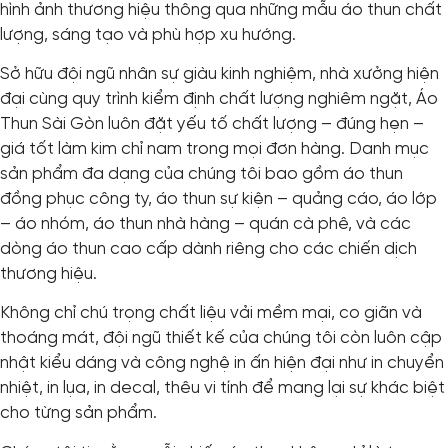
hình ảnh thương hiệu thông qua những mẫu áo thun chất
lượng, sáng tạo và phù hợp xu hướng.
Sở hữu đội ngũ nhân sự giàu kinh nghiệm, nhà xưởng hiện
đại cùng quy trình kiểm định chất lượng nghiêm ngặt, Áo
Thun Sài Gòn luôn đặt yếu tố chất lượng – đúng hẹn –
giá tốt làm kim chỉ nam trong mọi đơn hàng. Danh mục
sản phẩm đa dạng của chúng tôi bao gồm áo thun
đồng phục công ty, áo thun sự kiện – quảng cáo, áo lớp
– áo nhóm, áo thun nhà hàng – quán cà phê, và các
dòng áo thun cao cấp dành riêng cho các chiến dịch
thương hiệu.
Không chỉ chú trọng chất liệu vải mềm mại, co giãn và
thoáng mát, đội ngũ thiết kế của chúng tôi còn luôn cập
nhật kiểu dáng và công nghệ in ấn hiện đại như in chuyển
nhiệt, in lụa, in decal, thêu vi tính để mang lại sự khác biệt
cho từng sản phẩm.