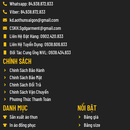
Whatsapp: 84.938.872.833
Viber: 84.938.872.833
kd.aothunsaigon@gmail.com
CSKH.Sgdgarment@gmail.com
Liên Hệ Đặt Hàng: 0902.420.833
Liên Hệ Tuyển Dụng: 0938.606.833
Đối Tác Cung Ứng NVL: 0938.434.833
CHÍNH SÁCH
Chính Sách Bảo Hành
Chính Sách Bảo Mật
Chính Sách Đổi Trả
Chính Sách Vận Chuyển
Phương Thức Thanh Toán
DANH MỤC
NỔI BẬT
Sản xuất áo thun
Bảng giá
In áo đồng phục
Bảng size