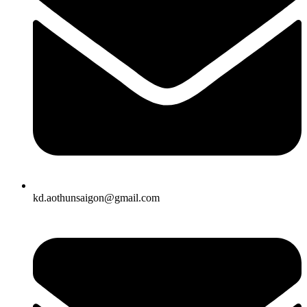
kd.aothunsaigon@gmail.com