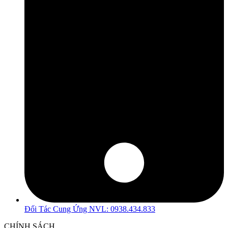
Đối Tác Cung Ứng NVL: 0938.434.833
CHÍNH SÁCH