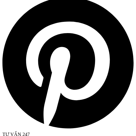
TƯ VẤN 247