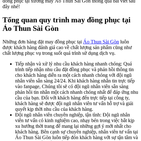
đồng phục tại xưởng may Áo Thun Sài Gòn thông qua bài viết sau
đây nhé!
Tổng quan quy trình may đồng phục tại
Áo Thun Sài Gòn ​
Những đơn hàng đặt may đồng phục tại
Áo Thun Sài Gòn
luôn
được khách hàng đánh giá cao về chất lượng sản phẩm cũng như
chất lượng phục vụ trong suốt quá trình sử dụng dịch vụ.
Tiếp nhận và xử lý nhu cầu khách hàng nhanh chóng: Quá
trình tiếp nhận nhu cầu đặt đồng phục và phản hồi thông tin
cho khách hàng diễn ra một cách nhanh chóng với đội ngũ
nhân viên sẵn sàng 24/24. Khi khách hàng nhắn tin trực tiếp
vào fanpage, Chúng tôi sẽ có đội ngũ nhân viên sẵn sàng
phản hồi tin nhắn một cách nhanh chóng nhất để đáp ứng nhu
cầu của bạn. Đối với khách hàng đến trực tiếp tại công ty,
khách hàng sẽ được đội ngũ nhân viên tư vấn hỗ trợ và giải
quyết kịp thời nhu cầu của khách hàng.
Đội ngũ nhân viên chuyên nghiệp, tận tình: Đội ngũ nhân
viên tư vấn có kinh nghiệm cao, nhạy bén trong việc bắt kịp
xu hướng thời trang để mang lại những gợi ý mới nhất cho
khách hàng. Bên cạnh sự chuyên nghiệp, nhân viên tư vấn tại
Áo Thun Sài Gòn luôn tiếp đón khách hàng với sự tận tâm và