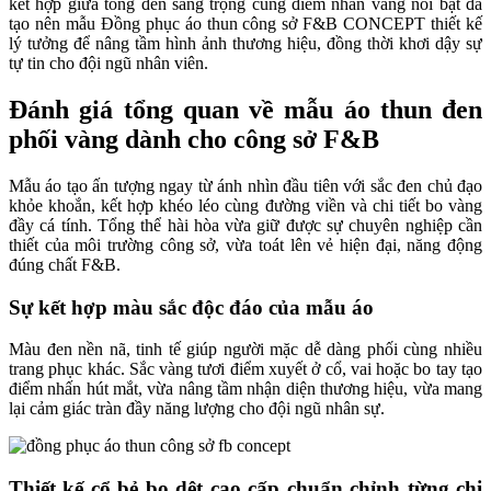
kết hợp giữa tông đen sang trọng cùng điểm nhấn vàng nổi bật đã
tạo nên mẫu Đồng phục áo thun công sở F&B CONCEPT thiết kế
lý tưởng để nâng tầm hình ảnh thương hiệu, đồng thời khơi dậy sự
tự tin cho đội ngũ nhân viên.
Đánh giá tổng quan về mẫu áo thun đen
phối vàng dành cho công sở F&B
Mẫu áo tạo ấn tượng ngay từ ánh nhìn đầu tiên với sắc đen chủ đạo
khỏe khoắn, kết hợp khéo léo cùng đường viền và chi tiết bo vàng
đầy cá tính. Tổng thể hài hòa vừa giữ được sự chuyên nghiệp cần
thiết của môi trường công sở, vừa toát lên vẻ hiện đại, năng động
đúng chất F&B.
Sự kết hợp màu sắc độc đáo của mẫu áo
Màu đen nền nã, tinh tế giúp người mặc dễ dàng phối cùng nhiều
trang phục khác. Sắc vàng tươi điểm xuyết ở cổ, vai hoặc bo tay tạo
điểm nhấn hút mắt, vừa nâng tầm nhận diện thương hiệu, vừa mang
lại cảm giác tràn đầy năng lượng cho đội ngũ nhân sự.
Thiết kế cổ bẻ bo dệt cao cấp chuẩn chỉnh từng chi