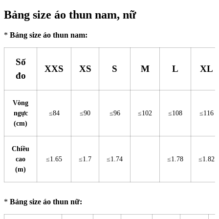
Bảng size áo thun nam, nữ
*
Bảng size áo thun nam:
Số
XXS
XS
S
M
L
XL
đo
Vòng
ngực
≤84
≤90
≤96
≤102
≤108
≤116
(cm)
Chiều
cao
≤1.65
≤1.7
≤1.74
≤1.78
≤1.82
(m)
*
Bảng size áo thun nữ: