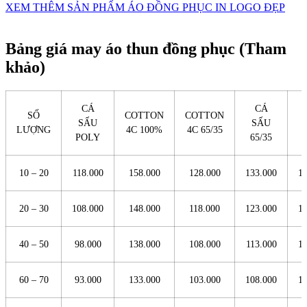
XEM THÊM SẢN PHẨM ÁO ĐỒNG PHỤC IN LOGO ĐẸP
Bảng giá may áo thun đồng phục (Tham
khảo)
CÁ
CÁ
SỐ
COTTON
COTTON
SẤU
SẤU
LƯỢNG
4C 100%
4C 65/35
POLY
65/35
10 – 20
118.000
158.000
128.000
133.000
1
20 – 30
108.000
148.000
118.000
123.000
1
40 – 50
98.000
138.000
108.000
113.000
1
60 – 70
93.000
133.000
103.000
108.000
1