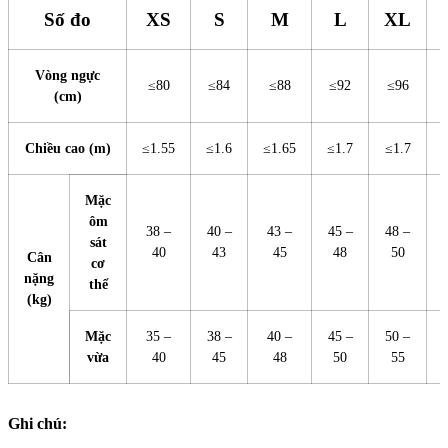
Số đo
XS
S
M
L
XL
Vòng ngực
≤80
≤84
≤88
≤92
≤96
(cm)
Chiều cao (m)
≤1.55
≤1.6
≤1.65
≤1.7
≤1.7
Mặc
ôm
38 –
40 –
43 –
45 –
48 –
sát
40
43
45
48
50
Cân
cơ
nặng
thể
(kg)
Mặc
35 –
38 –
40 –
45 –
50 –
vừa
40
45
48
50
55
Ghi chú: