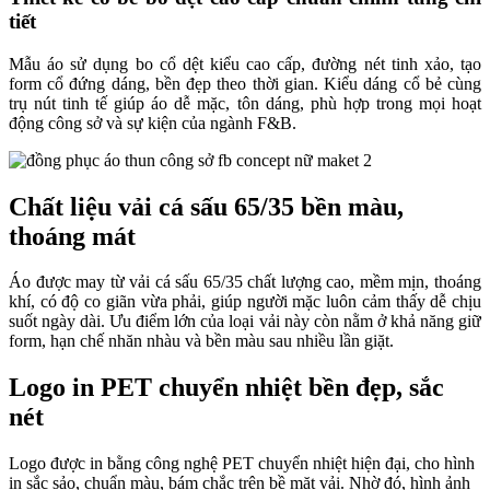
tiết
Mẫu áo sử dụng bo cổ dệt kiểu cao cấp, đường nét tinh xảo, tạo
form cổ đứng dáng, bền đẹp theo thời gian. Kiểu dáng cổ bẻ cùng
trụ nút tinh tế giúp áo dễ mặc, tôn dáng, phù hợp trong mọi hoạt
động công sở và sự kiện của ngành F&B.
Chất liệu vải cá sấu 65/35 bền màu,
thoáng mát
Áo được may từ vải cá sấu 65/35 chất lượng cao, mềm mịn, thoáng
khí, có độ co giãn vừa phải, giúp người mặc luôn cảm thấy dễ chịu
suốt ngày dài. Ưu điểm lớn của loại vải này còn nằm ở khả năng giữ
form, hạn chế nhăn nhàu và bền màu sau nhiều lần giặt.
Logo in PET chuyển nhiệt bền đẹp, sắc
nét
Logo được in bằng công nghệ PET chuyển nhiệt hiện đại, cho hình
in sắc sảo, chuẩn màu, bám chắc trên bề mặt vải. Nhờ đó, hình ảnh