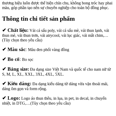
thương hiệu luôn được thể hiện chỉn chu, không bong tróc hay phai
màu, góp phần tạo nên sự chuyên nghiệp cho toàn bộ đồng phục.
Thông tin chi tiết sản phẩm
✔ Chất liệu:
Vải cá sấu poly, vải cá sấu mè, vải thun lạnh, vải
thun mè, vải thun trơn, vải airycool, vải lục giác, vải mắt chim,…
(Tùy chọn theo yêu cầu)
✔ Màu sắc
:
Màu đen phối vàng đồng
✔ Bo cổ
:
Bo sọc
✔ Bảng size:
Đa dạng size Việt Nam và quốc tế cho nam nữ từ
S, M, L, XL, XXL, 3XL, 4XL, 5XL.
✔ Kiểu dáng:
Đa dạng kiểu dáng từ dáng vừa vặn thoải mái,
dáng ôm gọn và form rộng.
✔ Logo:
Logo áo thun thêu, in lụa, in pet, in decal, in chuyển
nhiệt, in DTG,…(Tùy chọn theo yêu cầu)